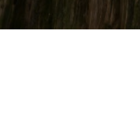
En 10 ans, l’IRES a pu devenir, grâce à son équipe, un