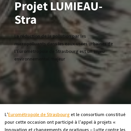
Projet LUMIEAU-
Stra
La réduction de la pollution par les
micropolluants dans les eaux usées urbaines de
l’Eurométropole de Strasbourg est un enjeu
environnemental majeur
L’
Eurométropole de Strasbourg
et le consortium constitué
pour cette occasion ont participé à l’appel à projets «
Innovation et changements de pratiques – Lutte contre les