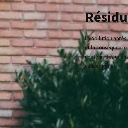
Résidu
La pollution après
et la conséquence 
contenir des quan
cancérigènes.